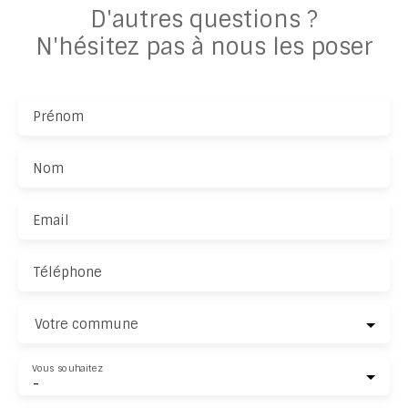
D'autres questions ?
Notre objectif :
vendre rapidement
, au
juste prix
, et sans
N'hésitez pas à nous les poser
mauvaise surprise.
Prénom
Nom
Email
Téléphone
Votre commune
Vous souhaitez
-