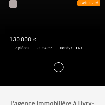
Exclusivité
130 000
€
2
pièces
39.54
m²
Bondy 93140
L'agence immobilière à Livry-