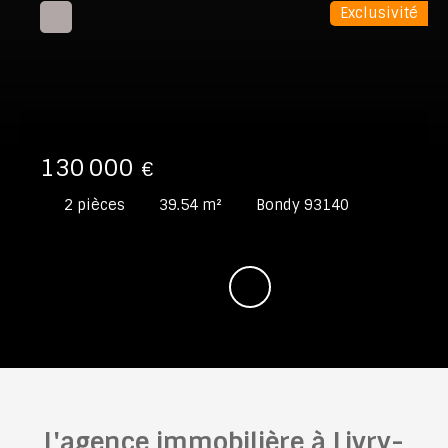
Exclusivité
130 000
€
2
pièces
39.54
m²
Bondy 93140
L'agence immobilière à Livry-