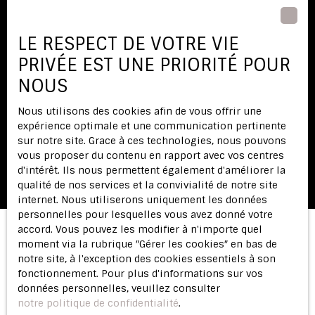
LE RESPECT DE VOTRE VIE
PRIVÉE EST UNE PRIORITÉ POUR
Processus de vente accéléré
NOUS
La vente aux enchères a des délais fixés, ce qui signifie
que la vente peut se conclure rapidement. Cela est
Nous utilisons des cookies afin de vous offrir une
particulièrement bénéfique pour les vendeurs qui
expérience optimale et une communication pertinente
cherchent à liquider un bien immobilier dans un délai
sur notre site. Grace à ces technologies, nous pouvons
court, sans les retards souvent associés aux méthodes
vous proposer du contenu en rapport avec vos centres
de vente traditionnelles.
d'intérêt. Ils nous permettent également d'améliorer la
qualité de nos services et la convivialité de notre site
internet. Nous utiliserons uniquement les données
personnelles pour lesquelles vous avez donné votre
accord. Vous pouvez les modifier à n'importe quel
moment via la rubrique ″Gérer les cookies″ en bas de
Découvrez pourquoi la vente
notre site, à l'exception des cookies essentiels à son
fonctionnement. Pour plus d'informations sur vos
interactive est là solution qu'il
données personnelles, veuillez consulter
vous faut,
notre politique de confidentialité
.