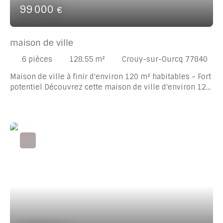
99 000
€
maison de ville
6
pièces
128.55
m²
Crouy-sur-Ourcq 77840
Maison de ville à finir d'environ 120 m² habitables – Fort
potentiel Découvrez cette maison de ville d'environ 120
m² habitables, offrant de beaux volumes et un fort
potentiel d'aménagement. Elle se compose
actuellement de 6 pièces, dont 5 chambres, et
conviendra parfaitement à une famille, à un investisseur
ou à toute personne souhaitant personnaliser son futur
lieu de vie. Au rez-de-chaussée, vous trouverez une
petite chambre pouvant également faire office de
bureau, bénéficiant d'un double accès (côté rue et côté
cour commune), offrant ainsi la possibilité d'envisager
la création de deux logements indépendants grâce à ses
deux entrées distinctes. Ce niveau comprend également
un salon, une cuisine séparée ainsi qu'une salle de
bains, dont une partie reste à terminer. À l'étage, la