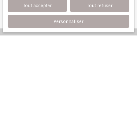
Recevoir des annonces
Tout accepter
Tout refuser
Personnaliser
Profitez d'une
estimation
offerte
Notre agence immobilière vous offre une
évaluation justifiée de votre bien dans l'Est
Parisien.
Adresse de votre bien