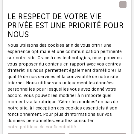
Pièces min
LE RESPECT DE VOTRE VIE
PRIVÉE EST UNE PRIORITÉ POUR
J'accepte le traitement de mes données
personnelles conformément au RGPD. Si vous ne
NOUS
souhaitez pas faire l'objet de prospection
commerciale par voie téléphonique, vous pouvez
Nous utilisons des cookies afin de vous offrir une
vous inscrire gratuitement sur la liste d'opposition
expérience optimale et une communication pertinente
au démarchage téléphonique, prévu par l'article
sur notre site. Grace à ces technologies, nous pouvons
L223-1 du code de la consommation, sur le site
vous proposer du contenu en rapport avec vos centres
Internet www.bloctel.gouv.fr ou par courrier
d'intérêt. Ils nous permettent également d'améliorer la
adressé à :
qualité de nos services et la convivialité de notre site
internet. Nous utiliserons uniquement les données
Société Worldline, Service Bloctel, CS 61311, 41013
personnelles pour lesquelles vous avez donné votre
BLOIS CEDEX.
accord. Vous pouvez les modifier à n'importe quel
moment via la rubrique ″Gérer les cookies″ en bas de
Pour en savoir plus sur le traitement de vos
notre site, à l'exception des cookies essentiels à son
données personnelles, veuillez consulter notre
fonctionnement. Pour plus d'informations sur vos
politique de confidentialité
.
données personnelles, veuillez consulter
notre politique de confidentialité
.