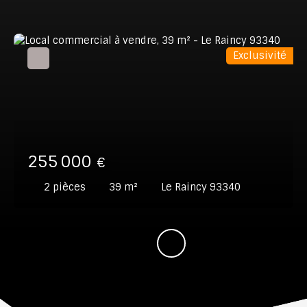
Exclusivité
255 000
€
2
pièces
39
m²
Le Raincy 93340