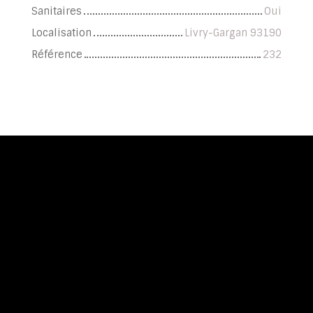
Sanitaires
Oui
Localisation
Livry-Gargan 93190
Référence
232
+
−