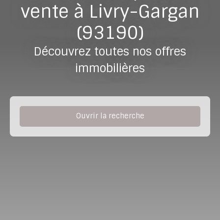
vente à Livry-Gargan
(93190)
Découvrez toutes nos offres
immobilières
Ouvrir la recherche
Type de bien
Immobilier Pro
Localisation
Livry-Gargan (93190)
Budget max (€)