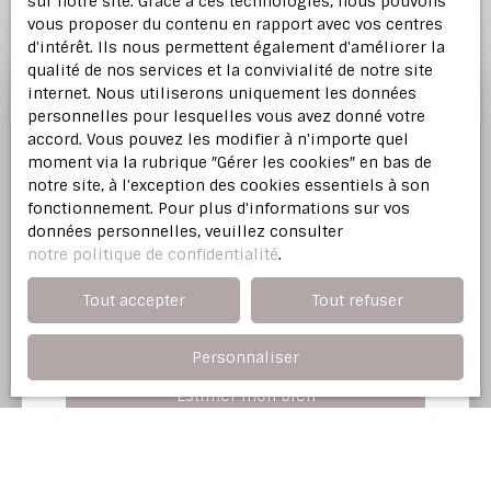
sur notre site. Grace à ces technologies, nous pouvons
vous proposer du contenu en rapport avec vos centres
d'intérêt. Ils nous permettent également d'améliorer la
qualité de nos services et la convivialité de notre site
internet. Nous utiliserons uniquement les données
personnelles pour lesquelles vous avez donné votre
Profitez d'une
estimation
accord. Vous pouvez les modifier à n'importe quel
offerte
moment via la rubrique ″Gérer les cookies″ en bas de
notre site, à l'exception des cookies essentiels à son
fonctionnement. Pour plus d'informations sur vos
Notre agence immobilière vous offre une
données personnelles, veuillez consulter
évaluation justifiée de votre bien dans l'Est
notre politique de confidentialité
.
Parisien.
Tout accepter
Tout refuser
Adresse de votre bien
Personnaliser
Estimer mon bien