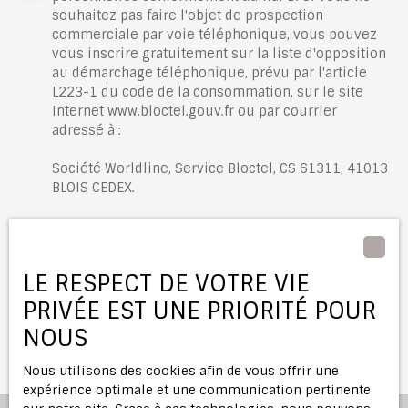
souhaitez pas faire l'objet de prospection
commerciale par voie téléphonique, vous pouvez
vous inscrire gratuitement sur la liste d'opposition
au démarchage téléphonique, prévu par l'article
L223-1 du code de la consommation, sur le site
Internet www.bloctel.gouv.fr ou par courrier
adressé à :
Société Worldline, Service Bloctel, CS 61311, 41013
BLOIS CEDEX.
Pour en savoir plus sur le traitement de vos
données personnelles, veuillez consulter notre
politique de confidentialité
.
LE RESPECT DE VOTRE VIE
PRIVÉE EST UNE PRIORITÉ POUR
Recevoir des annonces
NOUS
Nous utilisons des cookies afin de vous offrir une
expérience optimale et une communication pertinente