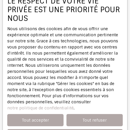
LE RESPECT DE VOTRE VIE
assurent confort et praticité. Un emplacement
J'accepte le traitement de mes données
stratégique et attractifCe local bénéficie d’une
personnelles conformément au RGPD. Si vous ne
PRIVÉE EST UNE PRIORITÉ POUR
localisation idéale, à moins de 15 minutes à pied de
souhaitez pas faire l'objet de prospection
NOUS
deux stations de métro de la ligne 11, offrant ainsi une
commerciale par voie téléphonique, vous pouvez
accessibilité optimale vers Paris et ses environs. Vous
vous inscrire gratuitement sur la liste d'opposition
Nous utilisons des cookies afin de vous offrir une
trouverez également à proximité plusieurs arrêts de
au démarchage téléphonique, prévu par l'article
expérience optimale et une communication pertinente
bus, une crèche, une maternelle et une école
L223-1 du code de la consommation, sur le site
sur notre site. Grace à ces technologies, nous pouvons
élémentaire, plusieurs restaurants, un parc et des
Internet www.bloctel.gouv.fr ou par courrier
vous proposer du contenu en rapport avec vos centres
espaces verts ainsi que des cabinets médicaux. À 10
adressé à :
d'intérêt. Ils nous permettent également d'améliorer la
minutes en voiture, vous pourrez rejoindre plusieurs
qualité de nos services et la convivialité de notre site
stations de tramway, un collège et plusieurs commerces
Société Worldline, Service Bloctel, CS 61311, 41013
internet. Nous utiliserons uniquement les données
d’alimentation générale. De plus, le local est éligible à
BLOIS CEDEX.
personnelles pour lesquelles vous avez donné votre
la fibre optique, garantissant une connectivité optimale
accord. Vous pouvez les modifier à n'importe quel
pour toute activité professionnelle ou personnelle. Ne
Pour en savoir plus sur le traitement de vos
moment via la rubrique ″Gérer les cookies″ en bas de
passez pas à côté de cette opportunité unique,
données personnelles, veuillez consulter notre
notre site, à l'exception des cookies essentiels à son
contactez-moi dès aujourd’hui pour organiser une
politique de confidentialité
.
fonctionnement. Pour plus d'informations sur vos
visite et découvrir tout le potentiel de ce bien
données personnelles, veuillez consulter
d’exception.
notre politique de confidentialité
.
Recevoir des annonces
Tout accepter
Tout refuser