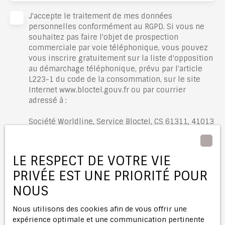
J'accepte le traitement de mes données
personnelles conformément au RGPD. Si vous ne
souhaitez pas faire l'objet de prospection
commerciale par voie téléphonique, vous pouvez
vous inscrire gratuitement sur la liste d'opposition
au démarchage téléphonique, prévu par l'article
L223-1 du code de la consommation, sur le site
Internet www.bloctel.gouv.fr ou par courrier
adressé à :
Société Worldline, Service Bloctel, CS 61311, 41013
BLOIS CEDEX.
Pour en savoir plus sur le traitement de vos
LE RESPECT DE VOTRE VIE
données personnelles, veuillez consulter notre
PRIVÉE EST UNE PRIORITÉ POUR
politique de confidentialité
.
NOUS
Recevoir des annonces
Nous utilisons des cookies afin de vous offrir une
expérience optimale et une communication pertinente