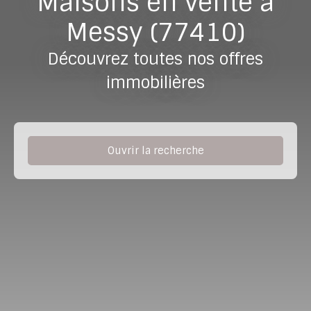
Maisons en vente à
Messy (77410)
Découvrez toutes nos offres
immobilières
Ouvrir la recherche
Type de bien
Maison
Localisation
Messy (77410)
Budget max (€)