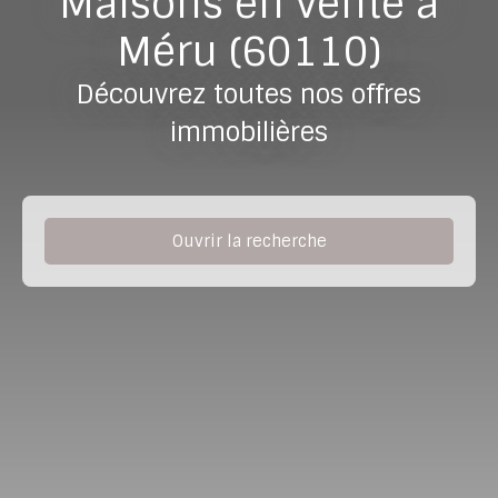
Maisons en vente à
Méru (60110)
Découvrez toutes nos offres
immobilières
Ouvrir la recherche
Type de bien
Maison
Localisation
Méru (60110)
Budget max (€)