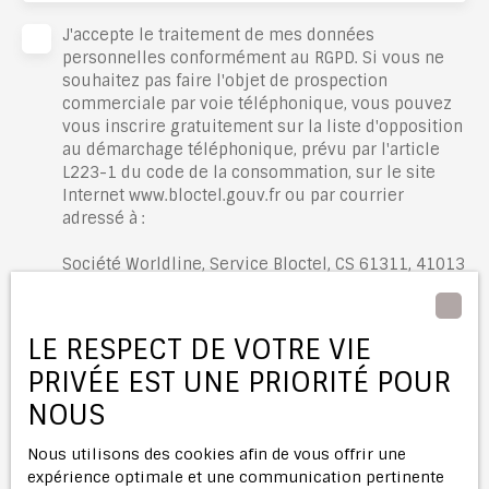
J'accepte le traitement de mes données
personnelles conformément au RGPD. Si vous ne
souhaitez pas faire l'objet de prospection
commerciale par voie téléphonique, vous pouvez
vous inscrire gratuitement sur la liste d'opposition
au démarchage téléphonique, prévu par l'article
L223-1 du code de la consommation, sur le site
Internet www.bloctel.gouv.fr ou par courrier
adressé à :
Société Worldline, Service Bloctel, CS 61311, 41013
BLOIS CEDEX.
Pour en savoir plus sur le traitement de vos
LE RESPECT DE VOTRE VIE
données personnelles, veuillez consulter notre
PRIVÉE EST UNE PRIORITÉ POUR
politique de confidentialité
.
NOUS
Recevoir des annonces
Nous utilisons des cookies afin de vous offrir une
expérience optimale et une communication pertinente