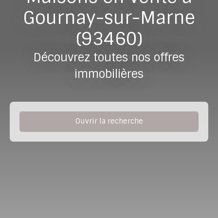
Gournay-sur-Marne
(93460)
Découvrez toutes nos offres
immobilières
Ouvrir la recherche
Type de bien
Maison
Localisation
Gournay-sur-Marne (93460)
Budget max (€)