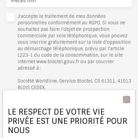
Pièces min
J'accepte le traitement de mes données
personnelles conformément au RGPD. Si vous ne
souhaitez pas faire l'objet de prospection
commerciale par voie téléphonique, vous pouvez
vous inscrire gratuitement sur la liste d'opposition
au démarchage téléphonique, prévu par l'article
L223-1 du code de la consommation, sur le site
Internet www.bloctel.gouv.fr ou par courrier
adressé à :
Société Worldline, Service Bloctel, CS 61311, 41013
BLOIS CEDEX.
Pour en savoir plus sur le traitement de vos
données personnelles, veuillez consulter notre
LE RESPECT DE VOTRE VIE
politique de confidentialité
.
PRIVÉE EST UNE PRIORITÉ POUR
NOUS
Recevoir des annonces