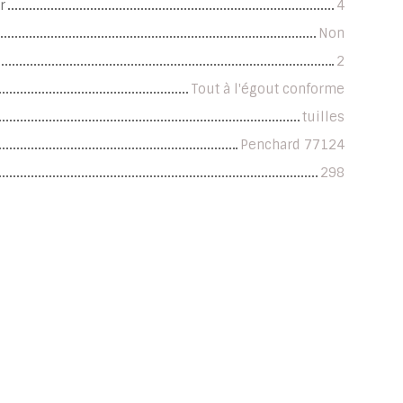
r
4
Non
2
Tout à l'égout conforme
tuilles
Penchard 77124
298