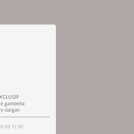
XCLUSIF
ue gambetta
ry-Gargan
48 69 71 80