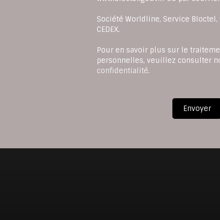
Société Worldline, Service Bloctel
CEDEX.
Pour en savoir plus sur le traitem
personnelles, veuillez consulter n
confidentialité
.
Envoyer