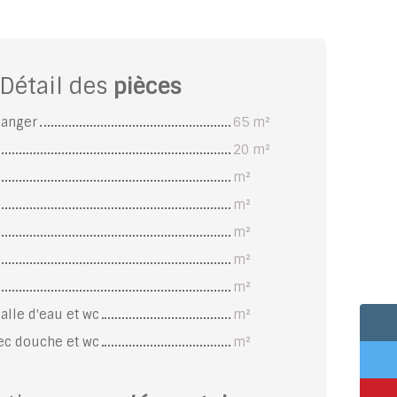
Détail des
pièces
manger
65 m²
20 m²
m²
m²
m²
m²
m²
alle d'eau et wc
m²
vec douche et wc
m²