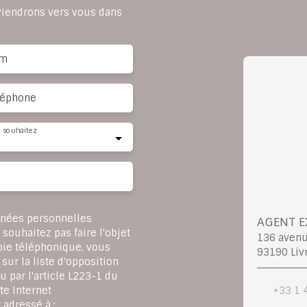
eviendrons vers vous dans
m
léphone
 souhaitez
nnées personnelles
AGENT E
ouhaitez pas faire l'objet
136 aven
oie téléphonique, vous
93190 Liv
sur la liste d'opposition
 par l'article L223-1 du
+33 1 
te Internet
 adressé à :