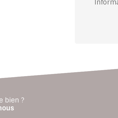
Inform
e bien ?
nous