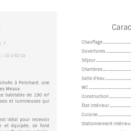
n
Carac
Chauffage
:
7
Ouvertures
:
10 a 82 ca
Séjour
Chambres
Salle d'eau
située à Penchard, une
WC
les Meaux.
ce habitable de 190 m²
Construction
uses et lumineuses qui
État intérieur
Cuisine
est idéal pour recevoir
Stationnement intérieu
e et équipée, se fond