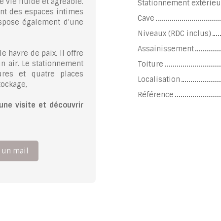
vie fluide et agréable.
Stationnement extérieu
ent des espaces intimes
Cave
dispose également d'une
Niveaux (RDC inclus)
Assainissement
e havre de paix. Il offre
n air. Le stationnement
Toiture
ures et quatre places
Localisation
tockage,
Référence
une visite et découvrir
 un mail