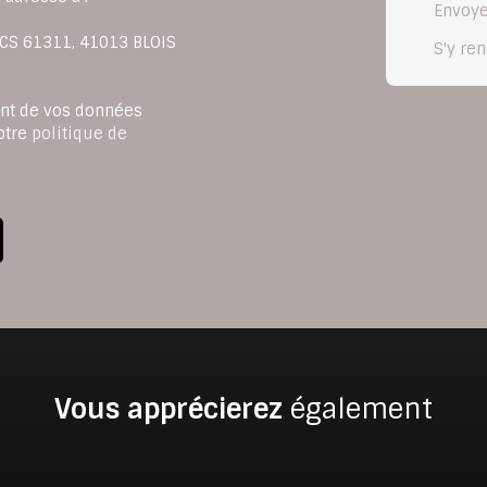
Envoye
, CS 61311, 41013 BLOIS
S'y re
ent de vos données
otre
politique de
Vous apprécierez
également