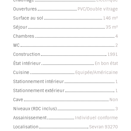
Ouvertures
PVC/Double vitrage
Surface au sol
146
m²
Séjour
35
m²
Chambres
4
WC
2
Construction
1991
État intérieur
En bon état
Cuisine
Equipée/Américaine
Stationnement intérieur
1
Stationnement extérieur
1
Cave
Non
Niveaux (RDC inclus)
3
Assainissement
Individuel conforme
Localisation
Sevran 93270