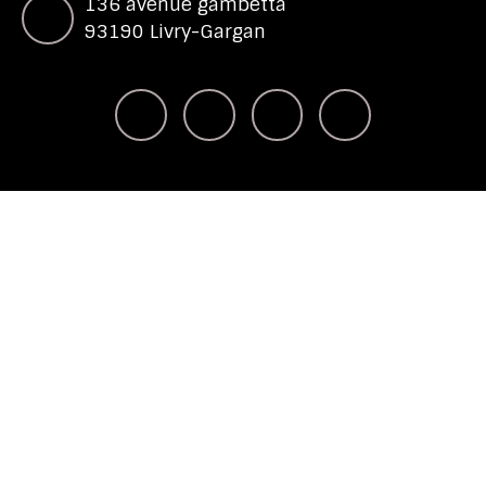
136 avenue gambetta
93190 Livry-Gargan