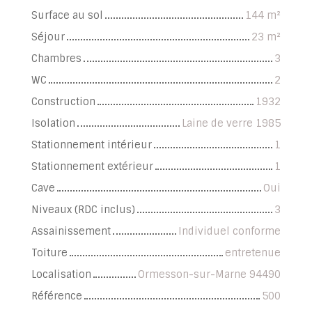
Surface au sol
144
m²
Séjour
23
m²
Chambres
3
WC
2
Construction
1932
Isolation
Laine de verre 1985
Stationnement intérieur
1
Stationnement extérieur
1
Cave
Oui
Niveaux (RDC inclus)
3
Assainissement
Individuel conforme
Toiture
entretenue
Localisation
Ormesson-sur-Marne 94490
Référence
500