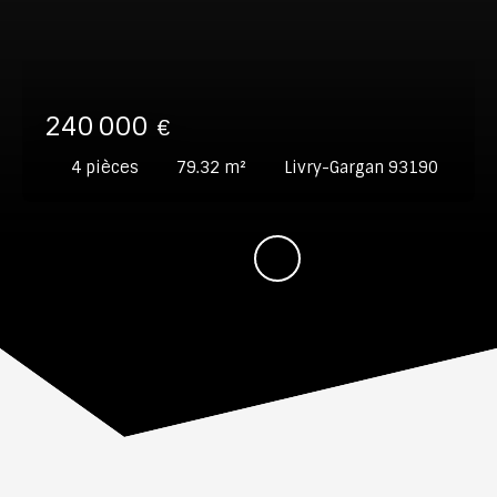
240 000
€
4
pièces
79.32
m²
Livry-Gargan 93190