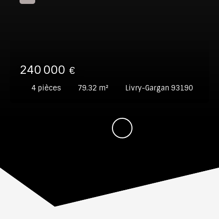
240 000
€
4
pièces
79.32
m²
Livry-Gargan 93190