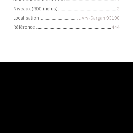
Niveaux (RDC inclus)
3
Localisation
Livry-Gargan 93190
Référence
444
+