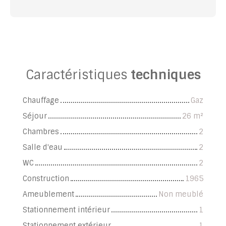
Caractéristiques
techniques
Chauffage
Gaz
Séjour
26
m²
Chambres
2
Salle d'eau
2
WC
2
Construction
1965
Ameublement
Non meublé
Stationnement intérieur
1
Stationnement extérieur
1