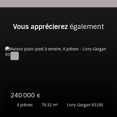
Vous apprécierez
également
240 000
€
4
pièces
79.32
m²
Livry-Gargan 93190