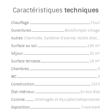
Caractéristiques
techniques
Chauffage
Fioul
Ouvertures
Bois/Simple vitrage
Autres
Cheminée, Système d'alarme, Volets électriques
Surface au sol
228
m²
Séjour
35
m²
Surface terrasse
16
m²
Chambres
5
WC
3
Construction
1973
État intérieur
En bon état
Cuisine
Aménagée et équipée/Indépendante
Exposition
Traversant