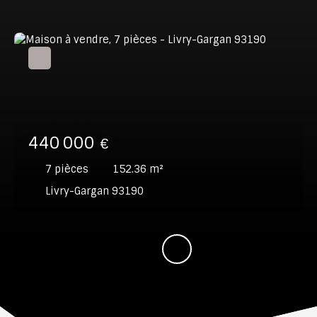
440 000
€
7
pièces
152.36
m²
Livry-Gargan 93190