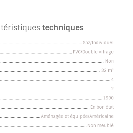
téristiques
techniques
Gaz/Individuel
PVC/Double vitrage
Non
32
m²
4
2
1990
En bon état
Aménagée et équipée/Américaine
Non meublé