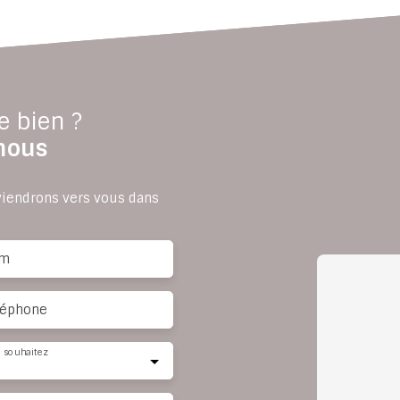
e bien ?
nous
eviendrons vers vous dans
m
léphone
 souhaitez