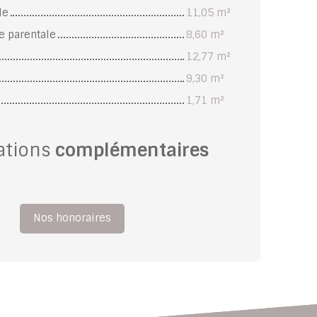
le
11,05 m²
e parentale
8,60 m²
12,77 m²
9,30 m²
1,71 m²
ations
complémentaires
Nos honoraires