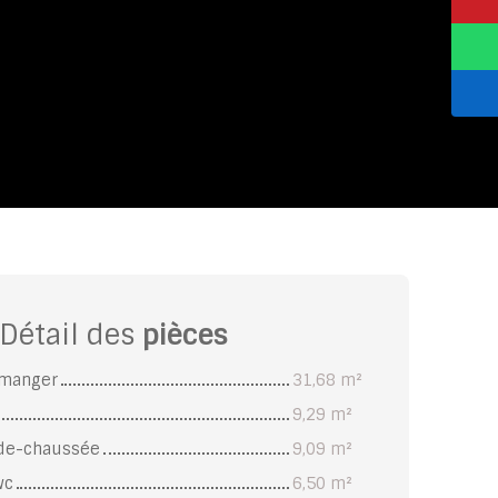
Détail des
pièces
à manger
31,68 m²
9,29 m²
de-chaussée
9,09 m²
wc
6,50 m²