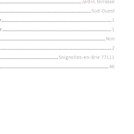
Jardin, terrasse
Sud-Ouest
r
1
r
1
Non
2
Soignolles-en-Brie 77111
46