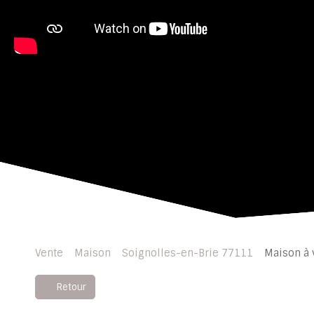
Vente
Maison
Soignolles-en-Brie 77111
Maison à 
Retour