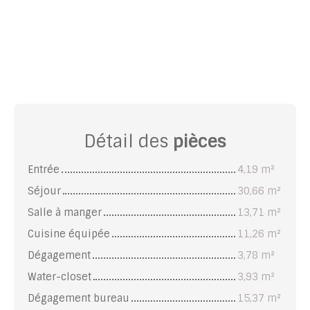
Détail des
pièces
Entrée
4,19 m²
Séjour
30,66 m²
Salle à manger
13,71 m²
Cuisine équipée
11,26 m²
Dégagement
3,78 m²
Water-closet
3,93 m²
Dégagement bureau
15,37 m²