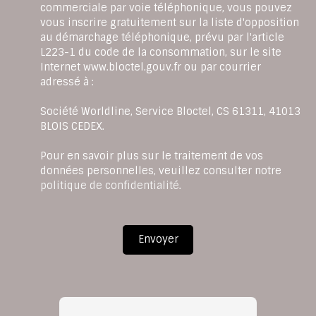
commerciale par voie téléphonique, vous pouvez
vous inscrire gratuitement sur la liste d'opposition
au démarchage téléphonique, prévu par l'article
L223-1 du code de la consommation, sur le site
Internet www.bloctel.gouv.fr ou par courrier
adressé à :
Société Worldline, Service Bloctel, CS 61311, 41013
BLOIS CEDEX.
Pour en savoir plus sur le traitement de vos
données personnelles, veuillez consulter notre
politique de confidentialité
.
Envoyer