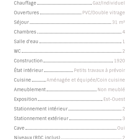
Chauffage
Gaz/Individuel
Ouvertures
PVC/Double vitrage
Séjour
31
m²
Chambres
4
Salle d'eau
1
WC
2
Construction
1920
État intérieur
Petits travaux à prévoir
Cuisine
Aménagée et équipée/Coin cuisine
Ameublement
Non meublé
Exposition
Est-Ouest
Stationnement intérieur
2
Stationnement extérieur
3
Cave
Oui
Niveaux (RDC inclus)
2