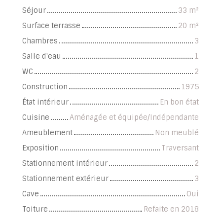
Séjour
33
m²
Surface terrasse
20
m²
Chambres
3
Salle d'eau
1
WC
2
Construction
1975
État intérieur
En bon état
Cuisine
Aménagée et équipée/Indépendante
Ameublement
Non meublé
Exposition
Traversant
Stationnement intérieur
2
Stationnement extérieur
3
Cave
Oui
Toiture
Refaite en 2018