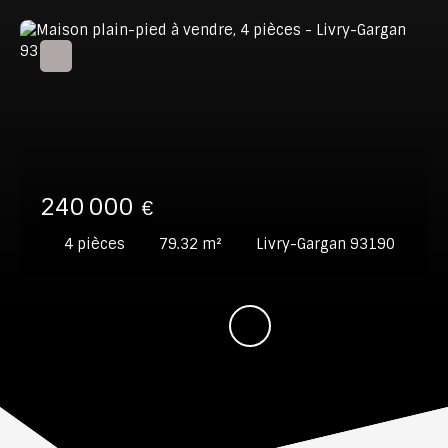
240 000
€
4
pièces
79.32
m²
Livry-Gargan 93190