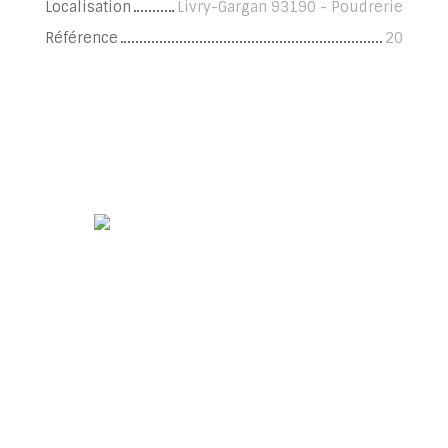
Localisation
Livry-Gargan 93190 - Poudrerie
Référence
20