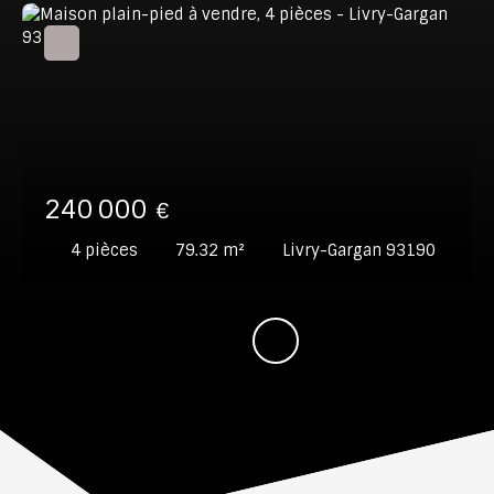
240 000
€
4
pièces
79.32
m²
Livry-Gargan 93190