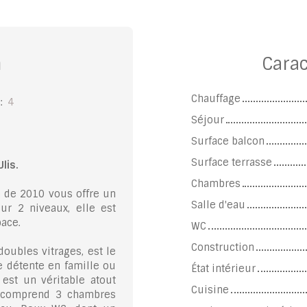
n
Carac
Chauffage
:
4
Séjour
Surface balcon
Surface terrasse
lis.
Chambres
n de 2010 vous offre un
Salle d'eau
ur 2 niveaux, elle est
pace.
WC
Construction
oubles vitrages, est le
e détente en famille ou
État intérieur
est un véritable atout
Cuisine
t comprend 3 chambres