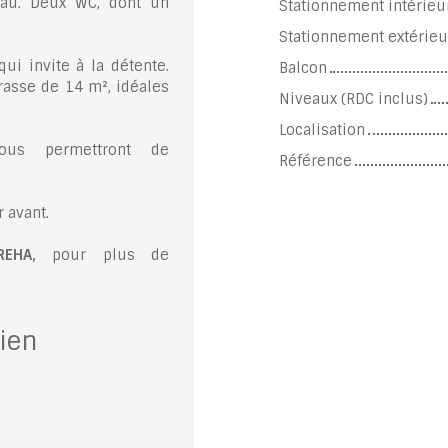
'eau. Deux WC, dont un
Stationnement intérieu
Stationnement extérieu
ui invite à la détente.
Balcon
rasse de 14 m², idéales
Niveaux (RDC inclus)
Localisation
vous permettront de
Référence
 avant.
EHA,
pour plus de
ien