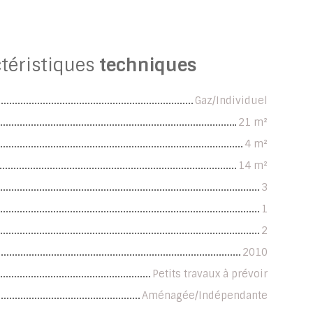
téristiques
techniques
Gaz/Individuel
21
m²
4
m²
14
m²
3
1
2
2010
Petits travaux à prévoir
Aménagée/Indépendante