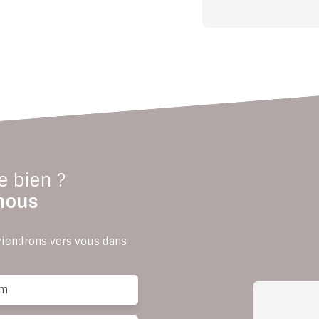
e bien ?
nous
eviendrons vers vous dans
m