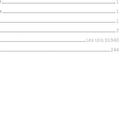
r
1
r
1
1
2
Les Ulis 91940
244