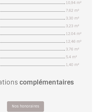
10,94 m²
7,62 m²
3,30 m²
3,23 m²
12.04 m²
12,46 m²
3,76 m²
5.4 m²
1,40 m²
ations
complémentaires
Nos honoraires