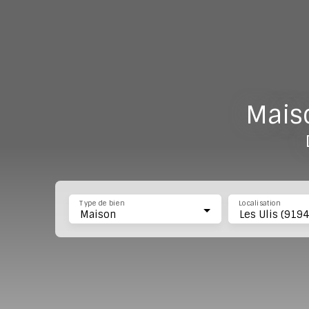
Maiso
Type de bien
Localisation
Maison
Les Ulis (9194