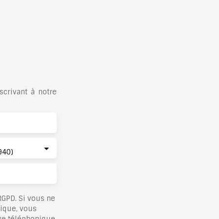
crivant à notre
940)
GPD. Si vous ne
nique, vous
ge téléphonique,