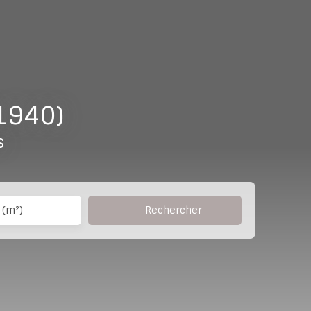
91940)
s
Rechercher
 (m²)