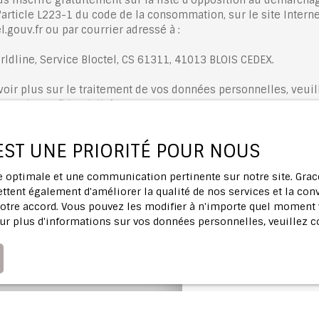
'article L223-1 du code de la consommation, sur le site Interne
.gouv.fr ou par courrier adressé à :
rldline, Service Bloctel, CS 61311, 41013 BLOIS CEDEX.
voir plus sur le traitement de vos données personnelles, veuil
ique de confidentialité
.
 EST UNE PRIORITÉ POUR NOUS
Recevoir des annonces
ce optimale et une communication pertinente sur notre site. Gr
ttent également d'améliorer la qualité de nos services et la conv
tre accord. Vous pouvez les modifier à n'importe quel moment via
ur plus d'informations sur vos données personnelles, veuillez 
Profitez d'u