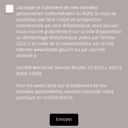
J'accepte le traitement de mes données
personnelles conformément au RGPD. Si vous ne
souhaitez pas faire l'objet de prospection
commerciale par voie téléphonique, vous pouvez
vous inscrire gratuitement sur la liste d'opposition
au démarchage téléphonique, prévu par l'article
L223-1 du code de la consommation, sur le site
Internet www.bloctel.gouv.fr ou par courrier
adressé à :
Société Worldline, Service Bloctel, CS 61311, 41013
BLOIS CEDEX.
Pour en savoir plus sur le traitement de vos
données personnelles, veuillez consulter notre
politique de confidentialité
.
Envoyer