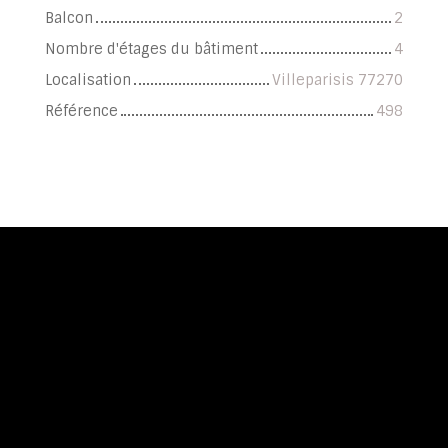
Balcon
2
Nombre d'étages du bâtiment
4
Localisation
Villeparisis 77270
Référence
498
+