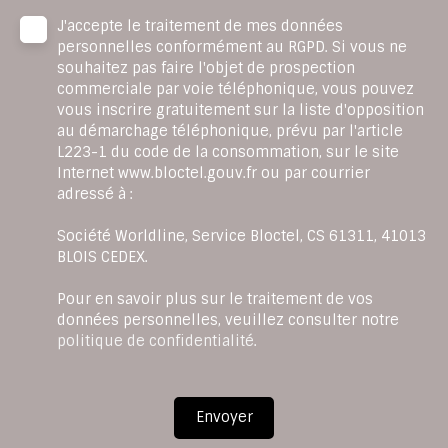
J'accepte le traitement de mes données
personnelles conformément au RGPD. Si vous ne
souhaitez pas faire l'objet de prospection
commerciale par voie téléphonique, vous pouvez
vous inscrire gratuitement sur la liste d'opposition
au démarchage téléphonique, prévu par l'article
L223-1 du code de la consommation, sur le site
Internet www.bloctel.gouv.fr ou par courrier
adressé à :
Société Worldline, Service Bloctel, CS 61311, 41013
BLOIS CEDEX.
Pour en savoir plus sur le traitement de vos
données personnelles, veuillez consulter notre
politique de confidentialité
.
Envoyer