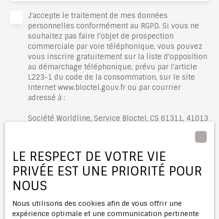
J'accepte le traitement de mes données
personnelles conformément au RGPD. Si vous ne
souhaitez pas faire l'objet de prospection
commerciale par voie téléphonique, vous pouvez
vous inscrire gratuitement sur la liste d'opposition
au démarchage téléphonique, prévu par l'article
L223-1 du code de la consommation, sur le site
Internet www.bloctel.gouv.fr ou par courrier
adressé à :
Société Worldline, Service Bloctel, CS 61311, 41013
BLOIS CEDEX.
Pour en savoir plus sur le traitement de vos
LE RESPECT DE VOTRE VIE
données personnelles, veuillez consulter notre
PRIVÉE EST UNE PRIORITÉ POUR
politique de confidentialité
.
NOUS
Recevoir des annonces
Nous utilisons des cookies afin de vous offrir une
expérience optimale et une communication pertinente