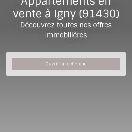
Appartements en
vente à Igny (91430)
Découvrez toutes nos offres
immobilières
Ouvrir la recherche
Type de bien
Appartement
Localisation
Igny (91430)
Budget max (€)