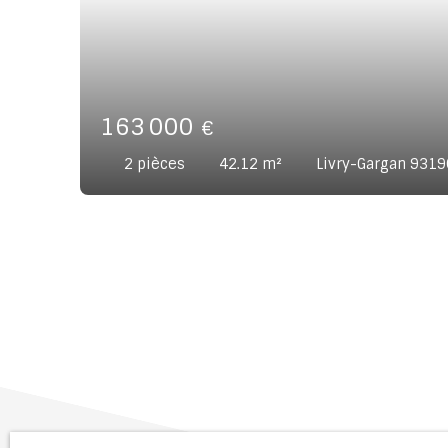
163 000
€
2
pièces
42.12
m²
Livry-Gargan 9319