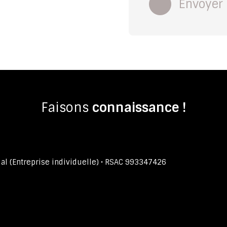
Envoyer 
Faisons
connaissance !
l (Entreprise individuelle) • RSAC 993347426