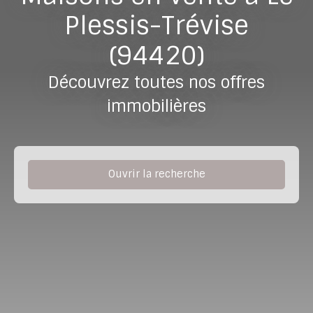
Plessis-Trévise
(94420)
Découvrez toutes nos offres
immobilières
Ouvrir la recherche
Type de bien
Maison
Localisation
Le Plessis-Trévise (94420)
Budget max (€)