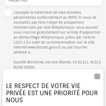
Pièces min
J'accepte le traitement de mes données
personnelles conformément au RGPD. Si vous ne
souhaitez pas faire l'objet de prospection
commerciale par voie téléphonique, vous pouvez
vous inscrire gratuitement sur la liste d'opposition
au démarchage téléphonique, prévu par l'article
L223-1 du code de la consommation, sur le site
Internet www.bloctel.gouv.fr ou par courrier
adressé à :
Société Worldline, Service Bloctel, CS 61311, 41013
BLOIS CEDEX.
Pour en savoir plus sur le traitement de vos
données personnelles, veuillez consulter notre
LE RESPECT DE VOTRE VIE
politique de confidentialité
.
PRIVÉE EST UNE PRIORITÉ POUR
NOUS
Recevoir des annonces