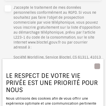
J'accepte le traitement de mes données
personnelles conformément au RGPD. Si vous ne
souhaitez pas faire l'objet de prospection
commerciale par voie téléphonique, vous pouvez
vous inscrire gratuitement sur la liste d'opposition
au démarchage téléphonique, prévu par l'article
L223-1 du code de la consommation, sur le site
Internet www.bloctel.gouv.fr ou par courrier
adressé à :
Société Worldline, Service Bloctel, CS 61311, 41013
BLOIS CEDEX.
Pour en savoir plus sur le traitement de vos
LE RESPECT DE VOTRE VIE
données personnelles, veuillez consulter notre
PRIVÉE EST UNE PRIORITÉ POUR
politique de confidentialité
.
NOUS
Recevoir des annonces
Nous utilisons des cookies afin de vous offrir une
expérience optimale et une communication pertinente