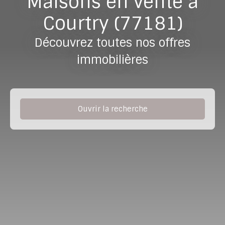
Maisons en vente à
Courtry (77181)
Découvrez toutes nos offres
immobilières
Ouvrir la recherche
Type de bien
Maison
Localisation
Courtry (77181)
Budget max (€)