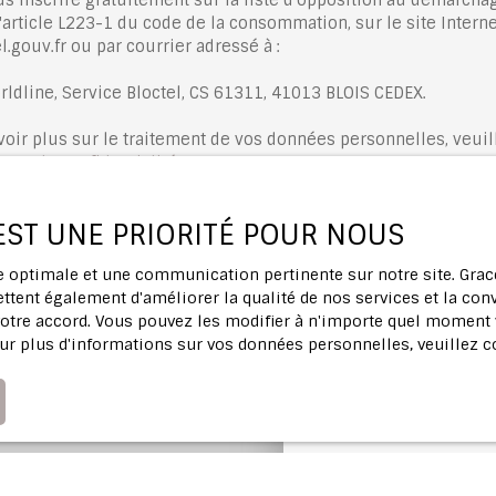
'article L223-1 du code de la consommation, sur le site Interne
.gouv.fr ou par courrier adressé à :
rldline, Service Bloctel, CS 61311, 41013 BLOIS CEDEX.
voir plus sur le traitement de vos données personnelles, veuil
ique de confidentialité
.
 EST UNE PRIORITÉ POUR NOUS
Recevoir des annonces
ce optimale et une communication pertinente sur notre site. Gr
ttent également d'améliorer la qualité de nos services et la conv
tre accord. Vous pouvez les modifier à n'importe quel moment via
ur plus d'informations sur vos données personnelles, veuillez 
Profitez d'u