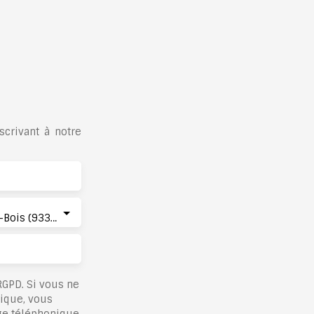
crivant à notre
Clichy-sous-Bois (93390)
GPD. Si vous ne
nique, vous
ge téléphonique,