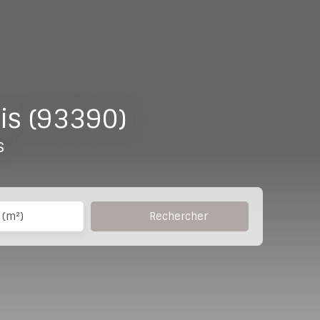
is (93390)
s
Rechercher
 (m²)