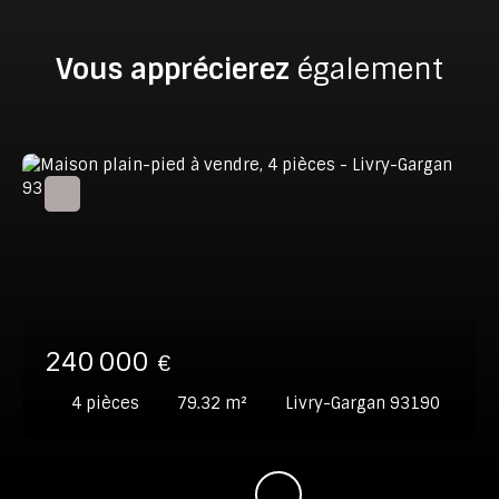
Vous apprécierez
également
240 000
€
4
pièces
79.32
m²
Livry-Gargan 93190