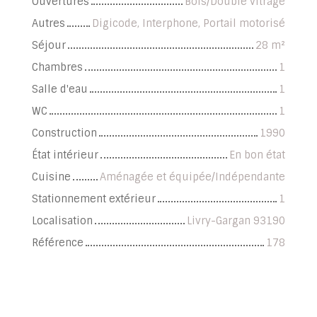
Ouvertures
Bois/Double vitrage
Autres
Digicode, Interphone, Portail motorisé
Séjour
28
m²
Chambres
1
Salle d'eau
1
WC
1
Construction
1990
État intérieur
En bon état
Cuisine
Aménagée et équipée/Indépendante
Stationnement extérieur
1
Localisation
Livry-Gargan 93190
Référence
178