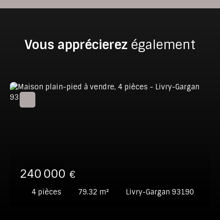
Vous apprécierez
également
240 000
€
4
pièces
79.32
m²
Livry-Gargan 93190