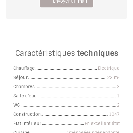
Envoyer un mail
Caractéristiques
techniques
Chauffage
Electrique
Séjour
22
m²
Chambres
3
Salle d'eau
1
WC
2
Construction
1947
État intérieur
En excellent état
Cuisine
Aménagée/Indépendante