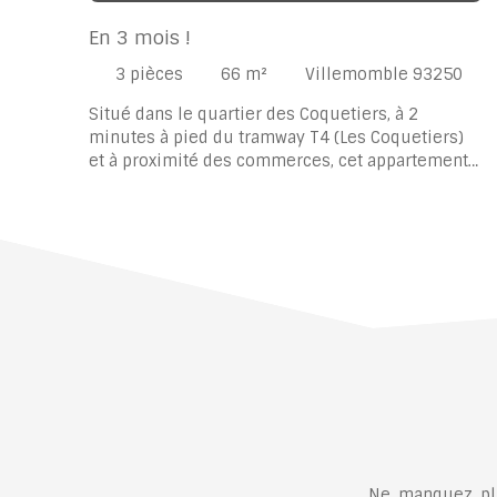
En 3 mois !
3
pièces
66
m²
Villemomble 93250
Situé dans le quartier des Coquetiers, à 2
minutes à pied du tramway T4 (Les Coquetiers)
et à proximité des commerces, cet appartement
3 pièces de 66 m² se trouve au 2ᵉ étage sans
ascenseur d’une copropriété construite en 1990.
L’appartement bénéficie d’une exposition plein
sud et dispose d’un balcon de 8 m². Il se
compose d’un séjour, de deux chambres, d’une
cuisine aménagée et entièrement équipée, ainsi
que de nombreux rangements intégrés. Le bien
est en très bon état général. Une cave et une
place de parking complètent l’ensemble.
Ne manquez plu