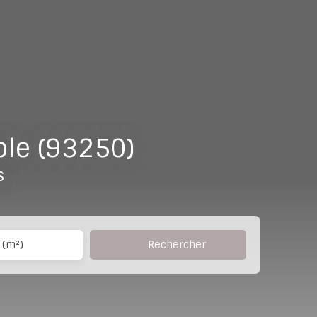
le (93250)
s
Rechercher
 (m²)