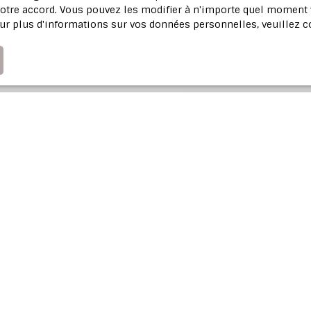
tre accord. Vous pouvez les modifier à n'importe quel moment via
Recevoir des annonces
ur plus d'informations sur vos données personnelles, veuillez 
Profitez d'u
Notre agence immobi
votre bien dans l'Est 
Adresse de votr