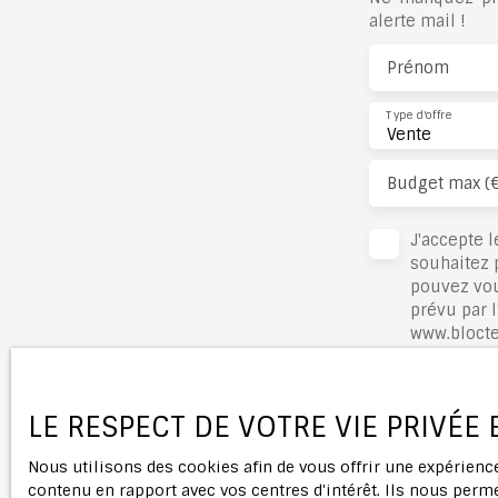
alerte mail !
Prénom
Type d'offre
Vente
Budget max (
J'accepte 
souhaitez 
pouvez vou
prévu par l
www.bloctel
Société Wo
LE RESPECT DE VOTRE VIE PRIVÉE
Pour en sa
notre
polit
Nous utilisons des cookies afin de vous offrir une expérien
contenu en rapport avec vos centres d'intérêt. Ils nous perme