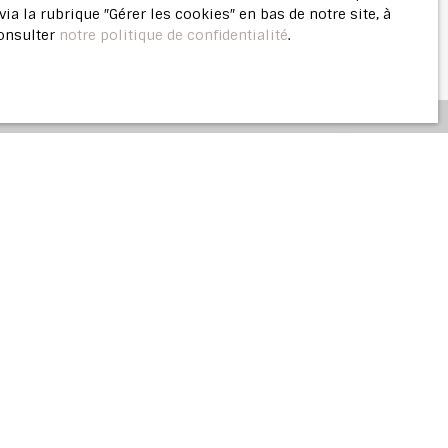
 la rubrique ″Gérer les cookies″ en bas de notre site, à
consulter
notre politique de confidentialité
.
ne
estimation offerte
lière vous offre une évaluation justifiée de
Parisien.
Estimer mon bien
e bien