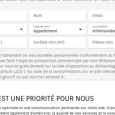
Nom
Email
Type de bien
Localisation
Appartement
Villemomble
€)
Surface min (m²)
Pièces min
le traitement de mes données personnelles conformément au R
pas faire l'objet de prospection commerciale par voie télépho
s inscrire gratuitement sur la liste d'opposition au démarcha
'article L223-1 du code de la consommation, sur le site Interne
.gouv.fr ou par courrier adressé à :
rldline, Service Bloctel, CS 61311, 41013 BLOIS CEDEX.
 EST UNE PRIORITÉ POUR NOUS
voir plus sur le traitement de vos données personnelles, veuil
ique de confidentialité
.
ce optimale et une communication pertinente sur notre site. Gr
ttent également d'améliorer la qualité de nos services et la conv