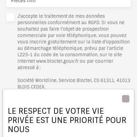
Pièces min
J'accepte le traitement de mes données
personnelles conformément au RGPD. Si vous ne
souhaitez pas faire l'objet de prospection
commerciale par voie téléphonique, vous pouvez
vous inscrire gratuitement sur la liste d'opposition
au démarchage téléphonique, prévu par l'article
L223-1 du code de la consommation, sur le site
Internet www.bloctel.gouv.fr ou par courrier
adressé à :
Société Worldline, Service Bloctel, CS 61311, 41013
BLOIS CEDEX.
Pour en savoir plus sur le traitement de vos
données personnelles, veuillez consulter notre
LE RESPECT DE VOTRE VIE
politique de confidentialité
.
PRIVÉE EST UNE PRIORITÉ POUR
NOUS
Recevoir des annonces