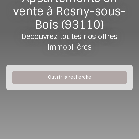
vente à Rosny-sous-
Bois (93110)
Découvrez toutes nos offres
immobilières
Ouvrir la recherche
Type de bien
Appartement
Localisation
Rosny-sous-Bois (93110)
Budget max (€)