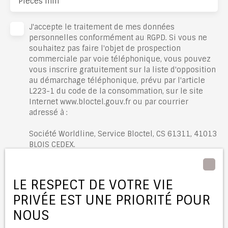
Pièces min
J'accepte le traitement de mes données
personnelles conformément au RGPD. Si vous ne
souhaitez pas faire l'objet de prospection
commerciale par voie téléphonique, vous pouvez
vous inscrire gratuitement sur la liste d'opposition
au démarchage téléphonique, prévu par l'article
L223-1 du code de la consommation, sur le site
Internet www.bloctel.gouv.fr ou par courrier
adressé à :
Société Worldline, Service Bloctel, CS 61311, 41013
BLOIS CEDEX.
Pour en savoir plus sur le traitement de vos
données personnelles, veuillez consulter notre
LE RESPECT DE VOTRE VIE
politique de confidentialité
.
PRIVÉE EST UNE PRIORITÉ POUR
NOUS
Recevoir des annonces