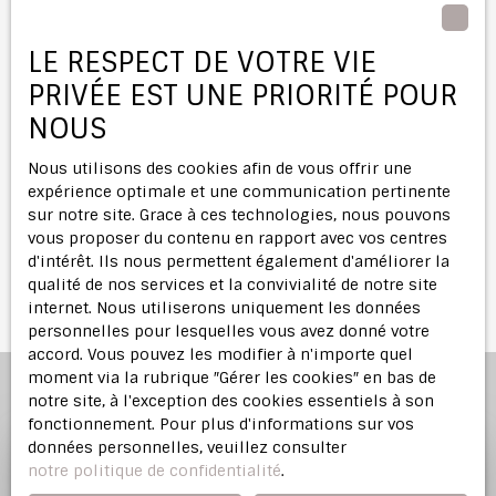
Internet www.bloctel.gouv.fr ou par courrier
adressé à :
LE RESPECT DE VOTRE VIE
Société Worldline, Service Bloctel, CS 61311, 41013
PRIVÉE EST UNE PRIORITÉ POUR
BLOIS CEDEX.
NOUS
Pour en savoir plus sur le traitement de vos
Nous utilisons des cookies afin de vous offrir une
données personnelles, veuillez consulter notre
expérience optimale et une communication pertinente
politique de confidentialité
.
sur notre site. Grace à ces technologies, nous pouvons
vous proposer du contenu en rapport avec vos centres
d'intérêt. Ils nous permettent également d'améliorer la
Recevoir des annonces
qualité de nos services et la convivialité de notre site
internet. Nous utiliserons uniquement les données
personnelles pour lesquelles vous avez donné votre
accord. Vous pouvez les modifier à n'importe quel
moment via la rubrique ″Gérer les cookies″ en bas de
notre site, à l'exception des cookies essentiels à son
fonctionnement. Pour plus d'informations sur vos
données personnelles, veuillez consulter
notre politique de confidentialité
.