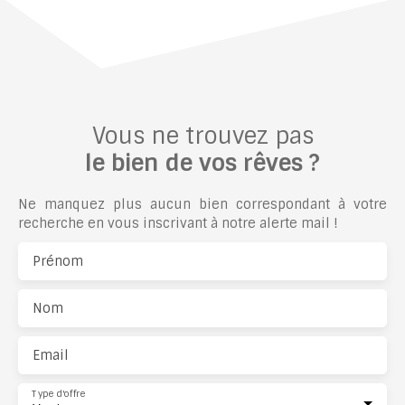
indépendante aménagée et équipée, une chambre, une
salle d'eau, des WC indépendants ainsi qu'une cave
d'environ 5 m². Il nécessite quelques travaux de
rafraîchissement pour être remis au goût du jour et
révéler tout son potentiel. Vous apprécierez son
emplacement privilégié, à proximité immédiate des
commerces, des transports et de toutes les commodités.
Vous ne trouvez pas
Contactez Akif KILIC pour organiser une visite.
le bien de vos rêves ?
Ne manquez plus aucun bien correspondant à votre
recherche en vous inscrivant à notre alerte mail !
Prénom
Nom
Email
Type d'offre