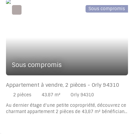
Sous compromis
Sous compromis
Appartement à vendre, 2 pièces - Orly 94310
2
pièces
43.87
m²
Orly 94310
Au dernier étage d'une petite copropriété, découvrez ce
charmant appartement 2 pièces de 43,87 m² bénéficiant
d'une agréable double exposition Est-Ouest, offrant une
belle luminosité tout au long de la journée. Il comprend
une entrée, un séjour lumineux, une cuisine