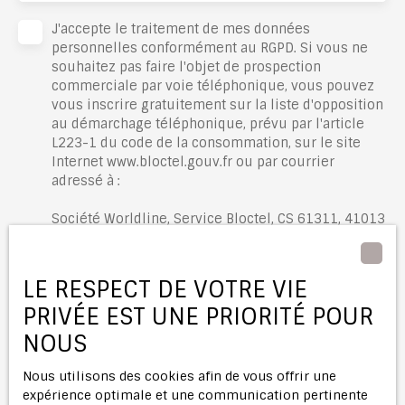
J'accepte le traitement de mes données
personnelles conformément au RGPD. Si vous ne
souhaitez pas faire l'objet de prospection
commerciale par voie téléphonique, vous pouvez
vous inscrire gratuitement sur la liste d'opposition
au démarchage téléphonique, prévu par l'article
L223-1 du code de la consommation, sur le site
Internet www.bloctel.gouv.fr ou par courrier
adressé à :
Société Worldline, Service Bloctel, CS 61311, 41013
BLOIS CEDEX.
Pour en savoir plus sur le traitement de vos
LE RESPECT DE VOTRE VIE
données personnelles, veuillez consulter notre
PRIVÉE EST UNE PRIORITÉ POUR
politique de confidentialité
.
NOUS
Recevoir des annonces
Nous utilisons des cookies afin de vous offrir une
expérience optimale et une communication pertinente