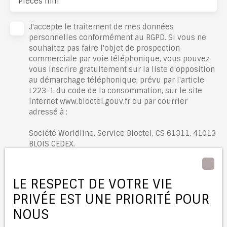
Pièces min
J'accepte le traitement de mes données
personnelles conformément au RGPD. Si vous ne
souhaitez pas faire l'objet de prospection
commerciale par voie téléphonique, vous pouvez
vous inscrire gratuitement sur la liste d'opposition
au démarchage téléphonique, prévu par l'article
L223-1 du code de la consommation, sur le site
Internet www.bloctel.gouv.fr ou par courrier
adressé à :
Société Worldline, Service Bloctel, CS 61311, 41013
BLOIS CEDEX.
Pour en savoir plus sur le traitement de vos
données personnelles, veuillez consulter notre
LE RESPECT DE VOTRE VIE
politique de confidentialité
.
PRIVÉE EST UNE PRIORITÉ POUR
NOUS
Recevoir des annonces