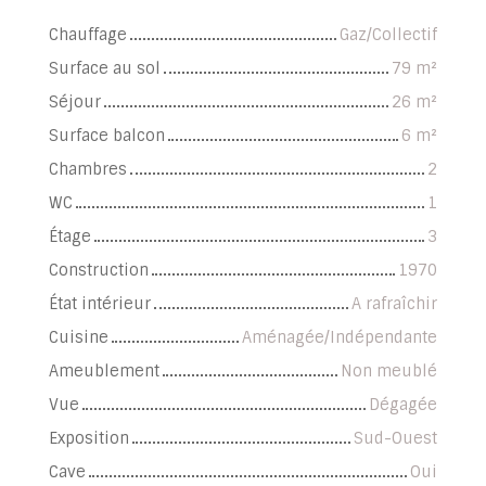
Chauffage
Gaz/Collectif
Surface au sol
79
m²
Séjour
26
m²
Surface balcon
6
m²
Chambres
2
WC
1
Étage
3
Construction
1970
État intérieur
A rafraîchir
Cuisine
Aménagée/Indépendante
Ameublement
Non meublé
Vue
Dégagée
Exposition
Sud-Ouest
Cave
Oui