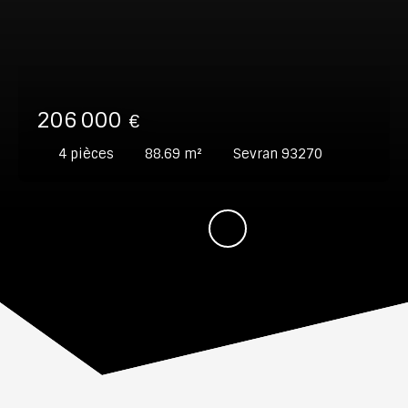
206 000
€
4
pièces
88.69
m²
Sevran 93270