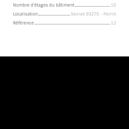
Nombre d'étages du bâtiment
10
Localisation
Sevran 93270 - Perrin
Référence
12
+
−