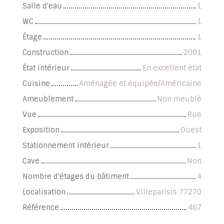
Salle d'eau
1
WC
1
Étage
1
Construction
2001
État intérieur
En excellent état
Cuisine
Aménagée et équipée/Américaine
Ameublement
Non meublé
Vue
Rue
Exposition
Ouest
Stationnement intérieur
1
Cave
Non
Nombre d'étages du bâtiment
4
Localisation
Villeparisis 77270
Référence
467