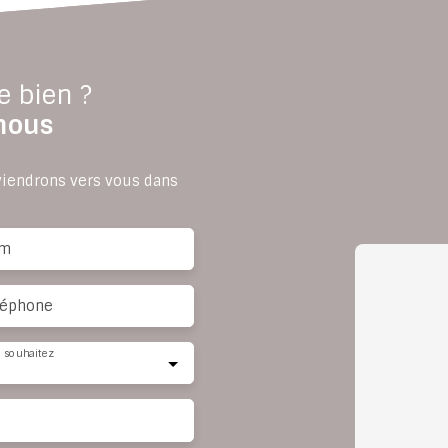
e bien ?
nous
eviendrons vers vous dans
m
léphone
 souhaitez