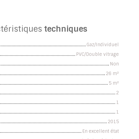
téristiques
techniques
Gaz/Individuel
PVC/Double vitrage
Non
26
m²
5
m²
2
1
1
2015
En excellent état