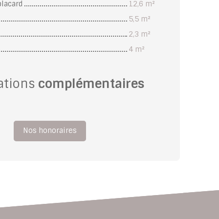
placard
12,6 m²
5,5 m²
2,3 m²
4 m²
ations
complémentaires
Nos honoraires