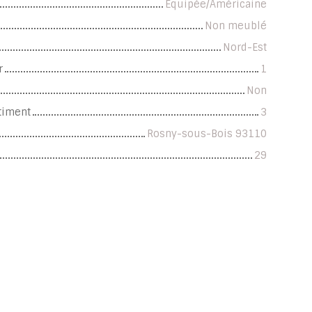
Equipée/Américaine
Non meublé
Nord-Est
r
1
Non
timent
3
Rosny-sous-Bois 93110
29