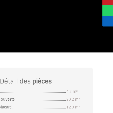
Détail des
pièces
4,2 m²
e ouverte
26,2 m²
placard
12,8 m²