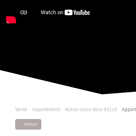
Vente
Appartement
Rosny-sous-Bois 93110
Appart
Retour