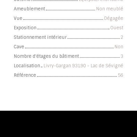
Ameublement
Non meublé
Vue
Dégagée
Exposition
Ouest
Stationnement intérieur
2
Cave
Non
Nombre d'étages du bâtiment
3
Localisation
Livry-Gargan 93190 - Lac de Sévigné
Référence
56