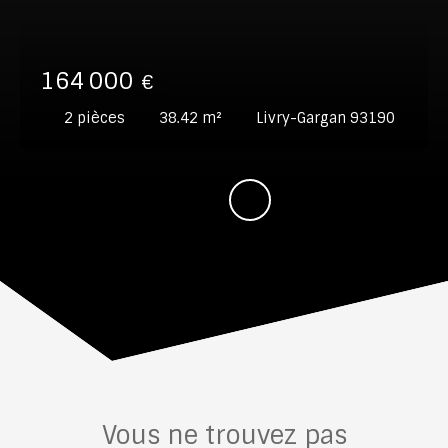
164 000
€
2
pièces
38.42
m²
Livry-Gargan 93190
Vous ne trouvez pas