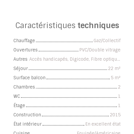
Caractéristiques
techniques
Chauffage
Gaz/Collectif
Ouvertures
PVC/Double vitrage
Autres
Accès handicapés, Digicode, Fibre optique, Local à vélo, Portail motorisé, Visiophone
Séjour
22
m²
Surface balcon
5
m²
Chambres
2
WC
1
Étage
1
Construction
2015
État intérieur
En excellent état
Cuisine
Equipée/Américaine