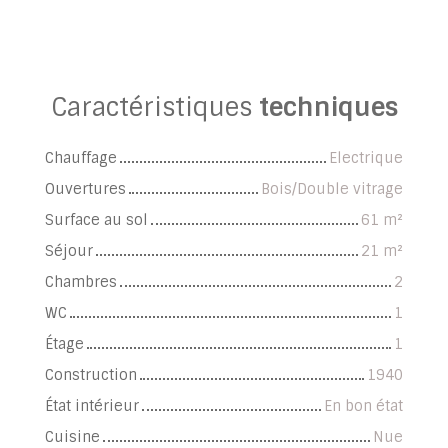
Caractéristiques
techniques
Chauffage
Electrique
Ouvertures
Bois/Double vitrage
Surface au sol
61
m²
Séjour
21
m²
Chambres
2
WC
1
Étage
1
Construction
1940
État intérieur
En bon état
Cuisine
Nue