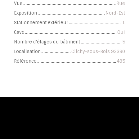
Vue
Rue
Exposition
Nord-Est
Stationnement extérieur
1
Cave
Oui
Nombre d'étages du bâtiment
5
Localisation
Clichy-sous-Bois 93390
Référence
485