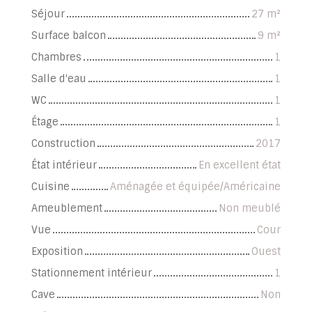
Séjour
27
m²
Surface balcon
9
m²
Chambres
1
Salle d'eau
1
WC
1
Étage
1
Construction
2017
État intérieur
En excellent état
Cuisine
Aménagée et équipée/Américaine
Ameublement
Non meublé
Vue
Cour
Exposition
Ouest
Stationnement intérieur
1
Cave
Non