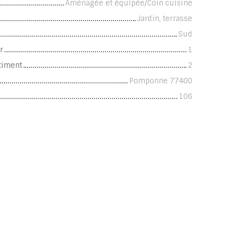
Aménagée et équipée/Coin cuisine
Jardin, terrasse
Sud
r
1
timent
2
Pomponne 77400
106