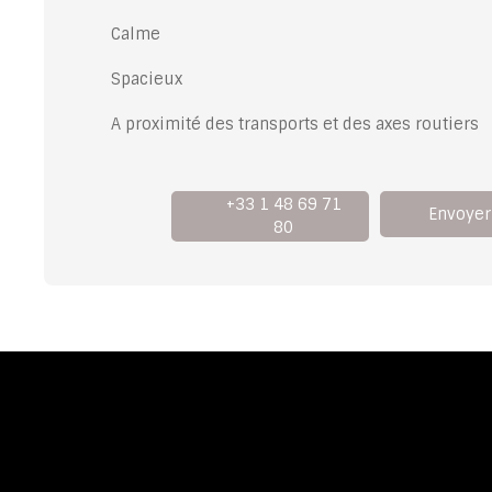
Calme
Spacieux
A proximité des transports et des axes routiers
+33 1 48 69 71
Envoyer
80