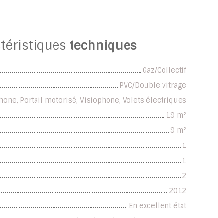
téristiques
techniques
Gaz/Collectif
PVC/Double vitrage
hone, Portail motorisé, Visiophone, Volets électriques
19
m²
9
m²
1
1
2
2012
En excellent état