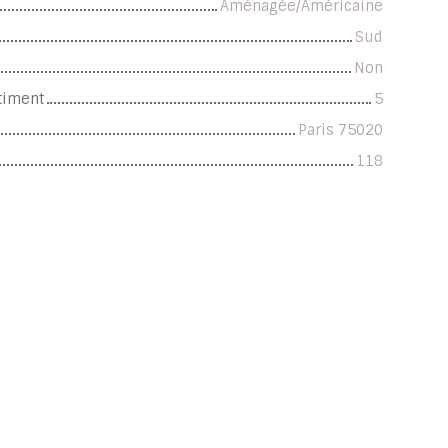
Aménagée/Américaine
Sud
Non
timent
5
Paris 75020
118