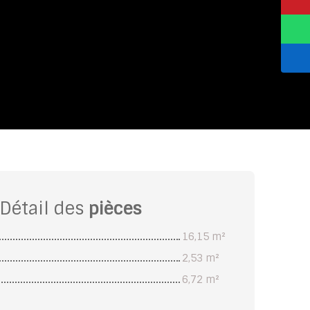
Détail des
pièces
16,15 m²
2,53 m²
6,72 m²