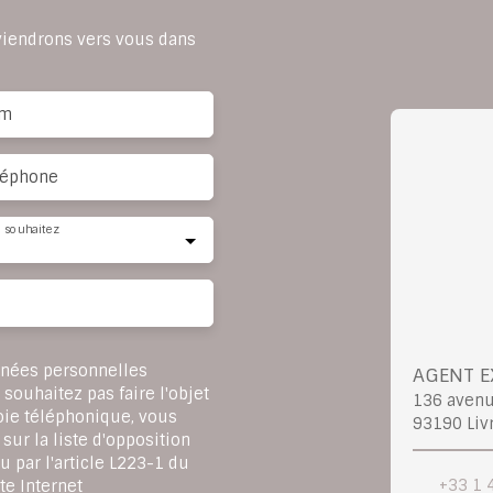
eviendrons vers vous dans
m
léphone
 souhaitez
nnées personnelles
AGENT E
ouhaitez pas faire l'objet
136 aven
oie téléphonique, vous
93190 Liv
sur la liste d'opposition
 par l'article L223-1 du
+33 1 
te Internet