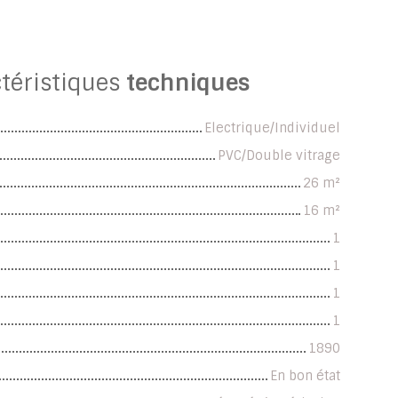
téristiques
techniques
Electrique/Individuel
PVC/Double vitrage
26
m²
16
m²
1
1
1
1
1890
En bon état