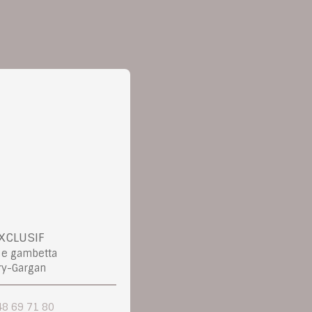
XCLUSIF
ue gambetta
ry-Gargan
48 69 71 80