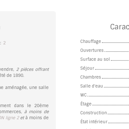
n
Carac
Chauffage
:
2
Ouvertures
Surface au sol
Séjour
vendre,
2 pièces offrant
été de 1890.
Chambres
Salle d'eau
ne aménagée, une salle
WC
Étage
tement dans le 20ème
 commerces,
à moins de
Construction
N ligne 2
et
à moins de
État intérieur