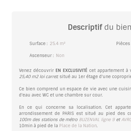
Descriptif
du bie
Surface
:
25.4
m²
Pièces
Ascenseur
:
Non
Venez découvrir
EN EXCLUSIVITÉ
cet appartement à 
25,40 m2 loi carre
z situé au 1er étage d'une copropri
Ce bien comprend un espace de vie avec une cuisi
d'eau avec WC et une chambre sur cour.
En ce qui concerne sa localisation. Cet appar
arrondissement de PARIS est situé au pied des
100m des stations de métro
BUZENVAL ligne 9
et
AVRO
10min à pied de la
Place de la Nation
.