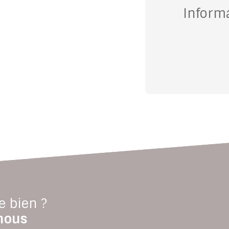
Inform
e bien ?
nous