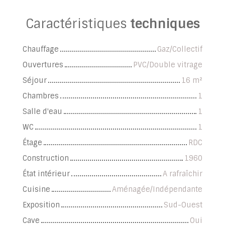
Caractéristiques
techniques
Chauffage
Gaz/Collectif
Ouvertures
PVC/Double vitrage
Séjour
16
m²
Chambres
1
Salle d'eau
1
WC
1
Étage
RDC
Construction
1960
État intérieur
A rafraîchir
Cuisine
Aménagée/Indépendante
Exposition
Sud-Ouest
Cave
Oui