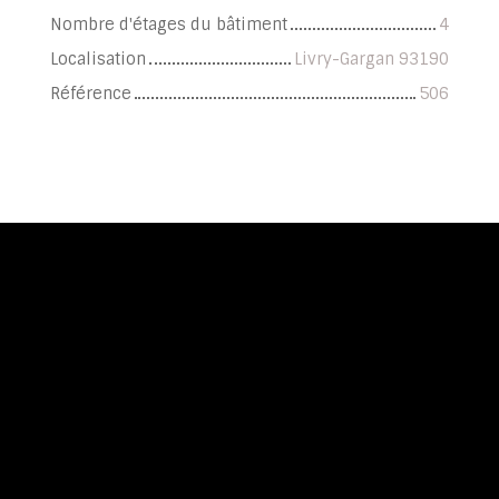
Nombre d'étages du bâtiment
4
Localisation
Livry-Gargan 93190
Référence
506
+
−