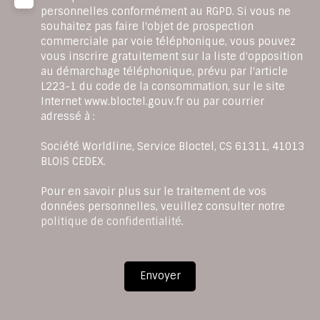
personnelles conformément au RGPD. Si vous ne
souhaitez pas faire l'objet de prospection
commerciale par voie téléphonique, vous pouvez
vous inscrire gratuitement sur la liste d'opposition
au démarchage téléphonique, prévu par l'article
L223-1 du code de la consommation, sur le site
Internet www.bloctel.gouv.fr ou par courrier
adressé à :
Société Worldline, Service Bloctel, CS 61311, 41013
BLOIS CEDEX.
Pour en savoir plus sur le traitement de vos
données personnelles, veuillez consulter notre
politique de confidentialité
.
Envoyer