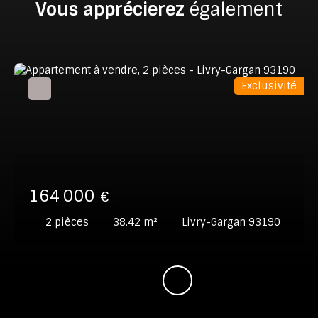
Vous apprécierez
également
Exclusivité
164 000
€
2
pièces
38.42
m²
Livry-Gargan 93190